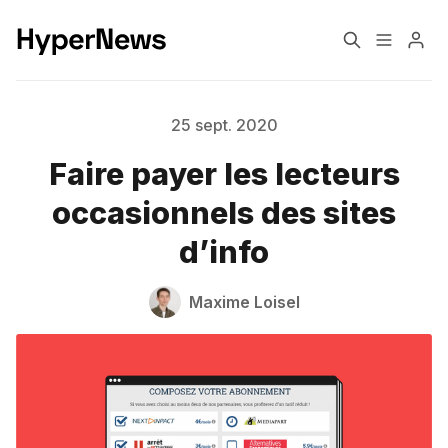
Formats éditoriaux
Engagement
25 sept. 2020
Faire payer les lecteurs
Confiance
Monétisation
occasionnels des sites
d’info
Transformation
Changement climatique
Maxime Loisel
Pourquoi HyperNews?
A propos de moi