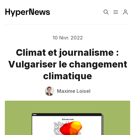
Formats éditoriaux
Engagement
10 févr. 2022
Climat et journalisme :
Confiance
Monétisation
Vulgariser le changement
climatique
Transformation
Changement climatique
Maxime Loisel
Pourquoi HyperNews?
A propos de moi