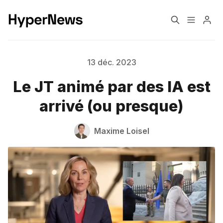
Formats éditoriaux
Engagement
13 déc. 2023
Le JT animé par des IA est
Confiance
Monétisation
arrivé (ou presque)
Transformation
Changement climatique
Maxime Loisel
Pourquoi HyperNews?
A propos de moi