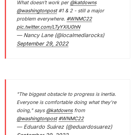
What doesn’t work per ⁦
@katdowns
@washingtonpost
⁩ #1 & 2 - still a major
problem everywhere.
#WNMC22
pic.twitter.com/LTyYXIU0hN
— Nancy Lane (@localmediarocks)
September 29, 2022
"The biggest obstacle to progress is inertia.
Everyone is comfortable doing what they're
doing," says
@katdowns
from
@washingtonpost
#WNMC22
— Eduardo Suárez (@eduardosuarez)