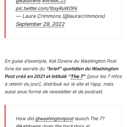
@katdowns
#WNMC22
pic.twitter.com/1bsyRuWOFk
— Laura Crimmons (@lauracrimmons)
September 29, 2022
En guise d’exemple, Kat Downs du Washington Post
livre les secrets du
“brief” quotidien du Washington
Post créé en 2021 et intitulé “
The 7
”
[pour les 7 infos
à retenir du jour], distribué sur le site et l’app, mais
aussi sous forme de newsletter et de podcast.
How did
@washingtonpost
launch The 7?
@katdowns
gives the backstory at