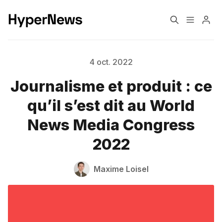
Formats éditoriaux
Engagement
4 oct. 2022
Journalisme et produit : ce
Confiance
Monétisation
qu’il s’est dit au World
News Media Congress
Transformation
Changement climatique
2022
Pourquoi HyperNews?
A propos de moi
Maxime Loisel