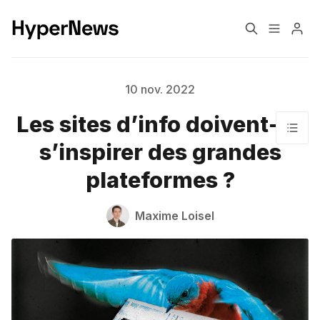
Formats éditoriaux
Engagement
10 nov. 2022
Les sites d’info doivent-ils
Confiance
Monétisation
s’inspirer des grandes
plateformes ?
Transformation
Changement climatique
Maxime Loisel
Pourquoi HyperNews?
A propos de moi